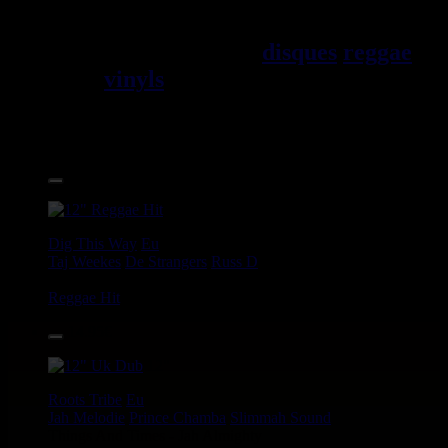
Jama\EFque. Vous trouverez un
grand choix de
disques
reggae
vinyls
7" / 45t, 10", 12", LPs /
33t, CDs, DVDs, revues, Livres
et Accessoires.
17.95€
12"
Dig This Way
Eu
Taj Weekes
De Strangers
Russ D
Angry Language - We Stand
Reggae Hit
14.95€
12"
Roots Tribe
Eu
Jah Melodie
Prince Chamba
Slimmah Sound
Things And Times - Jah Almighty