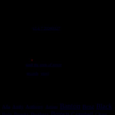
Stats
2908 Labels 6822 Artistes 2042 Riddims
Site mis à jour le : 2026-08-05 21:19
Lignes de code 137604
Site version
v2.4.7 20260327
Page générée en 0,3528 sec
initial memory : 880.23 KiB
Memory usage : 1.24 MiB
Memory peak : 1.54 MiB
Made with
♥
© 2007
until the ends of never
We play
records
,
vinyl
rules. Selassie say so.
meilleur affichage avec une résolution minimale de 1024*768
c'est bon le site s'adapte!
Banton
Black
Benz
Alla
Andy
Anthony
Artists
Brown
Campbell
Brooks
Brothers
Bolo
Cham