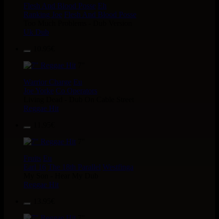
Flesh And Blood Posse
Eh
Ranking Joe
Flesh And Blood Posse
Too Much Problems - Dub Version
Uk Dub
10.95€
7"
Warrior Charge
Eu
Joe Yorke
Co Operators
Living Dead - Dub On Cable Street
Reggae Hit
11.95€
7"
Fruits
Eu
Earl 16
The 18th Parallel
Westfinga
My Son - Hear My Dub
Reggae Hit
13.95€
7"