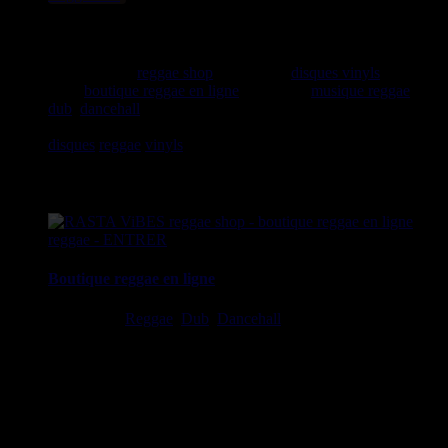
rastavibes.net
rastavibes.net
reggae shop
vendeur de
disques vinyls
depuis
1999
boutique reggae en ligne
spécialiste
musique reggae
,
dub
,
dancehall
, rocksteady, ska et toutes les musiques en
provenance de la Jamaïque. Vous trouverez un grand choix de
disques
reggae
vinyls
7" / 45t, 10", 12", LPs / 33t, CDs,
DVDs, revues, Livres et Accessoires.
Boutique reggae en ligne
Ska, Roots,
Reggae
,
Dub
,
Dancehall
7", 10", 12", LPs, CDs,
DVDs, Livres, Accessoires
imports EU - US - UK - Jamaica
1 avenue Georges Clemenceau - 64500 Saint Jean de Luz,
FRANCE
Tel : 0033 650 918 605
Email :