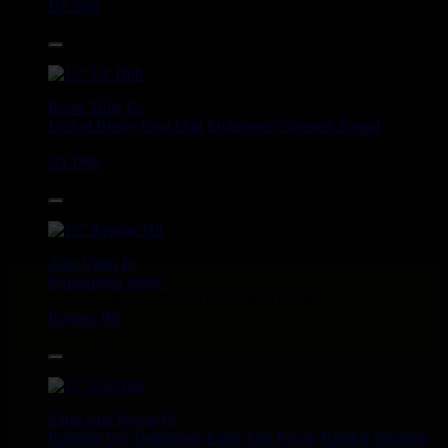
Uk Dub
14.95€
12"
Roots Tribe
Eu
Lyrical Benjie
Sista Omi
Endurance
Slimmah Sound
Roots And Culture - Crush Down Fascism
Uk Dub
16.95€
12"
Zulu Vibes
Fr
Bunnington Judah
Satan Go Away - Give Thanks And Praises
Reggae Hit
13.95€
12"
Earth And Power
Fr
Ranking Fox
Baltimores
Earth And Power
Radikal Wizdom