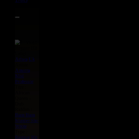
17445
7"
15.95€
Label :
Ariwa
Uk
Artiste :
Amarra
Mad
Professor
Titre :
African
Queen -
Dub
Riddim :
Bam Bam
Murder She
Wrote
Type :
Reggae Hit