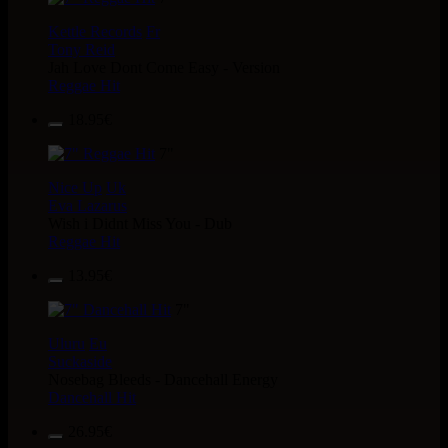
Kettle Records
Fr
Tony Reid
Jah Love Dont Come Easy - Version
Reggae Hit
18.95€
7"
Nice Up
Uk
Eva Lazarus
Wish i Didnt Miss You - Dub
Reggae Hit
13.95€
7"
Uluru
Eu
Suckaside
Nosebag Bleeds - Dancehall Energy
Dancehall Hit
26.95€