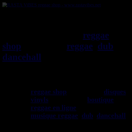
RASTAViBES.NET
reggae
shop
ska, roots,
reggae
,
dub
,
dancehall
, imports EU - US -
UK - Jamaica
Bienvenu(e) ! rastavibes.net
reggae shop
vendeur de
disques
vinyls
depuis 1999
boutique
reggae en ligne
sp\E9cialiste
musique reggae
,
dub
,
dancehall
,
rocksteady, ska et toutes les
musiques en provenance de la