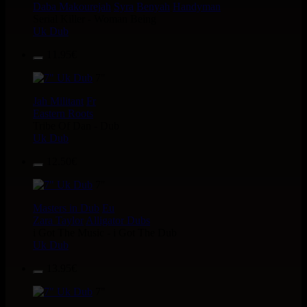
Daba Makourejah
Syra
Benyah
Handyman
Serial Killer - Woman Being
Uk Dub
11.95€
7"
Jah Militant
Fr
Eastern Roots
Tribe Of Dan - Dub
Uk Dub
12.50€
7"
Masters in Dub
Eu
Zara Taylor
Alligator Dubs
i Got The Music - i Got The Dub
Uk Dub
13.95€
7"