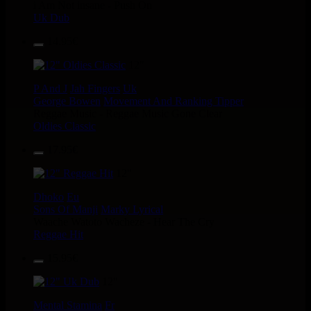
i Am Not insane - Push On
Uk Dub
14.95€
12"
P And J
Jah Fingers
Uk
George Bowen
Movement And Ranking Tipper
Reggae Music - Reggae Music Gone Clear
Oldies Classic
17.95€
12"
Dhoko
Eu
Sons Of Manji
Marky Lyrical
Waache Watoto Wacheze - Hear The Cry
Reggae Hit
15.95€
12"
Mental Stamina
Fr