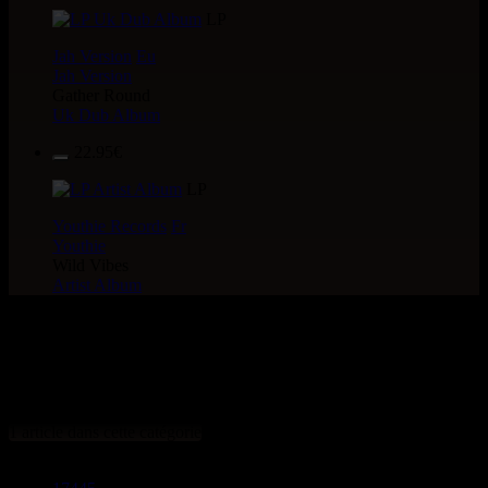
LP
Jah Version
Eu
Jah Version
Gather Round
Uk Dub Album
22.95€
LP
Youthie Records
Fr
Youthie
Wild Vibes
Artist Album
> CATALOGUE > 7" >
ARTiSTE : Amarra
1 article dans cette catégorie