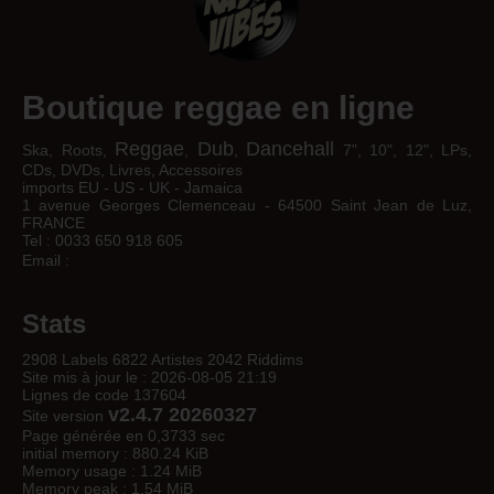
Boutique reggae en ligne
Reggae
Dub
Dancehall
Ska, Roots,
,
,
7", 10", 12", LPs,
CDs, DVDs, Livres, Accessoires
imports EU - US - UK - Jamaica
1 avenue Georges Clemenceau - 64500 Saint Jean de Luz,
FRANCE
Tel : 0033 650 918 605
Email :
Stats
2908 Labels 6822 Artistes 2042 Riddims
Site mis à jour le : 2026-08-05 21:19
Lignes de code 137604
v2.4.7 20260327
Site version
Page générée en 0,3733 sec
initial memory : 880.24 KiB
Memory usage : 1.24 MiB
Memory peak : 1.54 MiB