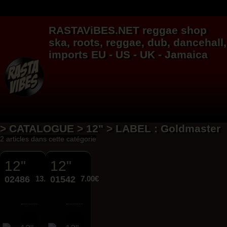
RASTAViBES.NET
reggae shop
ska, roots,
reggae
,
dub
,
dancehall
,
imports EU - US - UK - Jamaica
> CATALOGUE > 12" > LABEL : Goldmaster
2 articles dans cette catégorie
12"
12"
02486
13.95€
01542
7.00€