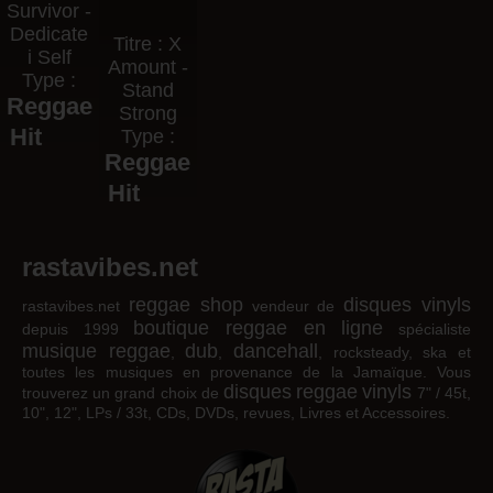
Survivor -
Dedicate
Titre : X
i Self
Amount -
Type :
Stand
Reggae
Strong
Hit
Type :
Reggae
Hit
rastavibes.net
reggae shop
disques vinyls
rastavibes.net
vendeur de
boutique reggae en ligne
depuis 1999
spécialiste
musique reggae
dub
dancehall
,
,
, rocksteady, ska et
toutes les musiques en provenance de la Jamaïque. Vous
disques
reggae
vinyls
trouverez un grand choix de
7" / 45t,
10", 12", LPs / 33t, CDs, DVDs, revues, Livres et Accessoires.