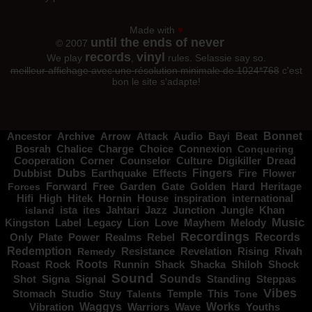
Made with
♥
until the ends of never
© 2007
records
vinyl
We play
,
rules. Selassie say so.
meilleur affichage avec une résolution minimale de 1024*768
c'est
bon le site s'adapte!
Bonnet
Ancestor
Archive
Arrow
Attack
Audio
Bayi
Beat
Charge
Bosrah
Chalice
Choice
Connexion
Conquering
Corner
Digikiller
Cooperation
Counselor
Culture
Dread
Dubs
Fingers
Dubbist
Earthquake
Effects
Fire
Flower
Gate
Hard
Heritage
Forces
Forward
Free
Garden
Golden
Hifi
High
Hitek
Hornin
House
inspiration
international
Jahtari
Jungle
island
ista
ites
Jazz
Junction
Khan
Music
Kingston
Label
Love
Mayhem
Melody
Legacy
Lion
Recordings
Records
Only
Power
Plate
Realms
Rebel
Redemption
Resistance
Remedy
Revelation
Rising
Rivah
Roots
Shiloh
Shock
Roast
Rock
Runnin
Shack
Shacka
Sound
Sounds
Signal
Standing
Steppas
Shot
Signa
Vibes
Stuy
Stomach
Studio
Talents
Temple
This
Tone
Vibration
Waggys
Wave
Works
Youths
Warriors