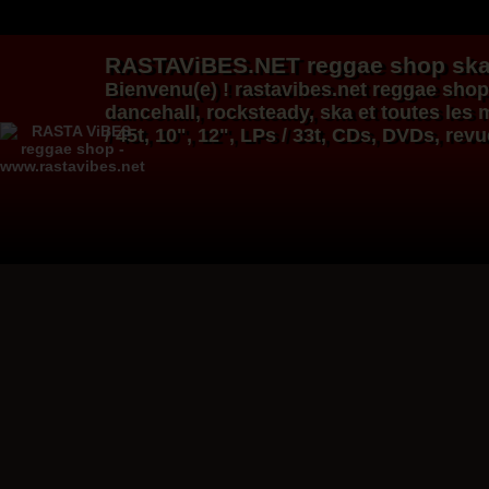
RASTAViBES.NET
reggae shop
ska
Bienvenu(e) ! rastavibes.net
reggae shop
dancehall
, rocksteady, ska et toutes le
/ 45t, 10", 12", LPs / 33t, CDs, DVDs, rev
12"
Re
12"