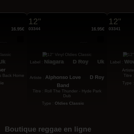
12"
12"
16.95€
03344
16.95€
03341
Uk
Niagara
D Roy
Uk
Wo
Label :
Label :
ser
Artist
 Us Back Home
Titre
Alphonso Love
D Roy
Artiste :
ic
Type 
Band
Titre : Roll The Thunder - Hyde Park
Dub
Type :
Oldies Classic
Boutique reggae en ligne