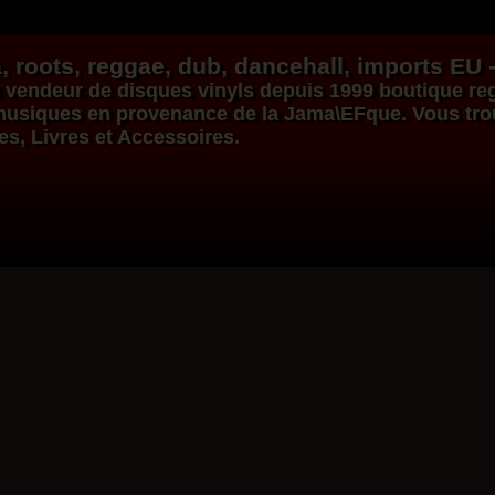
, roots,
reggae
,
dub
,
dancehall
, imports EU 
vendeur de
disques vinyls
depuis 1999
boutique re
s musiques en provenance de la Jama\EFque. Vous tr
ues, Livres et Accessoires.
Dig This Way
Eu
Taj Weekes
De Strangers
Russ D
ggae Hit