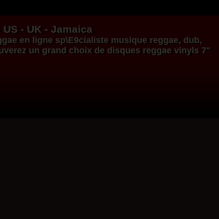
- US - UK - Jamaica
ggae en ligne
sp\E9cialiste
musique reggae
,
dub
,
ouverez un grand choix de
disques
reggae
vinyls
7"
17.95€
14.95€