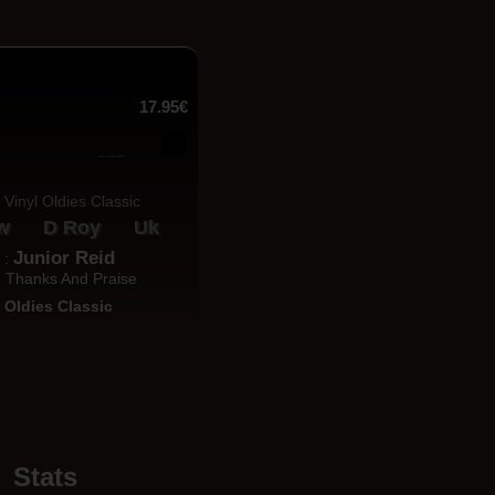
17.95€
w
D Roy
Uk
Junior Reid
e :
 : Thanks And Praise
:
Oldies Classic
Stats