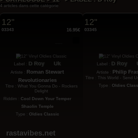
4 articles dans cette catégorie
12"
12"
03343
16.95€
03345
D Roy
Uk
D Roy
Label :
Label :
Roman Stewart
Philip Fra
Artiste :
Artiste :
Titre : This World - Send
Revolutionaries
Type :
Oldies Class
Titre : What You Gonna Do - Rockers
Delight
Riddim :
Cool Down Your Temper
Shaolin Temple
Type :
Oldies Classic
rastavibes.net