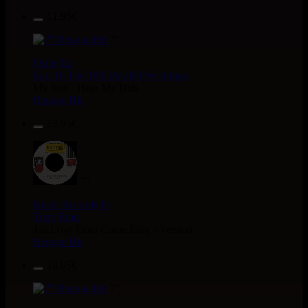
11.95€
7"
Fruits
Eu
Earl 16
The 18th Parallel
Westfinga
My Son - Hear My Dub
Reggae Hit
13.95€
7"
Kettle Records
Fr
Tony Reid
Jah Love Dont Come Easy - Version
Reggae Hit
18.95€
7"