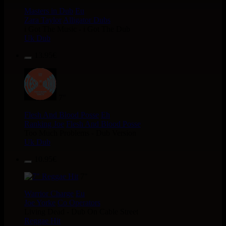
Masters in Dub
Eu
Zara Taylor
Alligator Dubs
i Got The Music - i Got The Dub
Uk Dub
13.95€
7"
Flesh And Blood Posse
Eh
Ranking Joe
Flesh And Blood Posse
Too Much Problems - Dub Version
Uk Dub
10.95€
7"
Warrior Charge
Eu
Joe Yorke
Co Operators
Living Dead - Dub On Cable Street
Reggae Hit