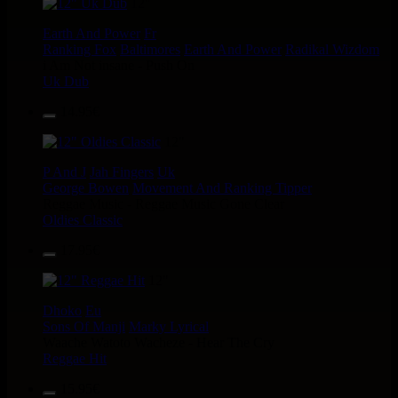
12"
Earth And Power
Fr
Ranking Fox
Baltimores
Earth And Power
Radikal Wizdom
i Am Not insane - Push On
Uk Dub
14.95€
12"
P And J
Jah Fingers
Uk
George Bowen
Movement And Ranking Tipper
Reggae Music - Reggae Music Gone Clear
Oldies Classic
17.95€
12"
Dhoko
Eu
Sons Of Manji
Marky Lyrical
Waache Watoto Wacheze - Hear The Cry
Reggae Hit
15.95€