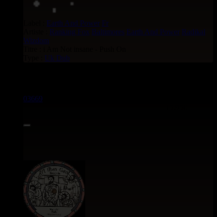
Label :
Earth And Power
Fr
Artiste :
Ranking Fox
Baltimores
Earth And Power
Radikal
Wizdom
Titre : i Am Not insane - Push On
Type :
Uk Dub
Uk Dub voir aussi :
03669
12"
15.95€