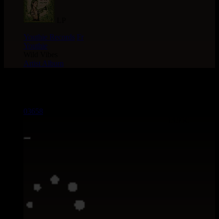
LP
Youthie Records
Fr
Youthie
Wild Vibes
Artist Album
> CATALOGUE > 12"
03658
12"
13.95€