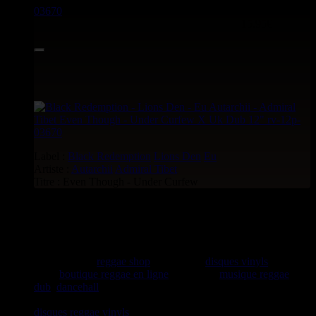
03670
12"
15.95€
Label :
Black Redemption
Lions Den
Eu
Artiste :
Autarchii
Admiral Tibet
Titre : Even Though - Under Curfew
rastavibes.net
rastavibes.net
reggae shop
vendeur de
disques vinyls
depuis
1999
boutique reggae en ligne
spécialiste
musique reggae
,
dub
,
dancehall
, rocksteady, ska et toutes les musiques en
provenance de la Jamaïque. Vous trouverez un grand choix de
disques
reggae
vinyls
7" / 45t, 10", 12", LPs / 33t, CDs,