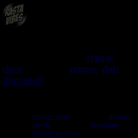
RASTAViBES.NET
reggae
shop
ska, roots,
reggae
,
dub
,
dancehall
, imports EU - US -
UK - Jamaica
Bienvenu(e) ! rastavibes.net
reggae shop
vendeur de
disques
vinyls
depuis 1999
boutique
reggae en ligne
sp\E9cialiste