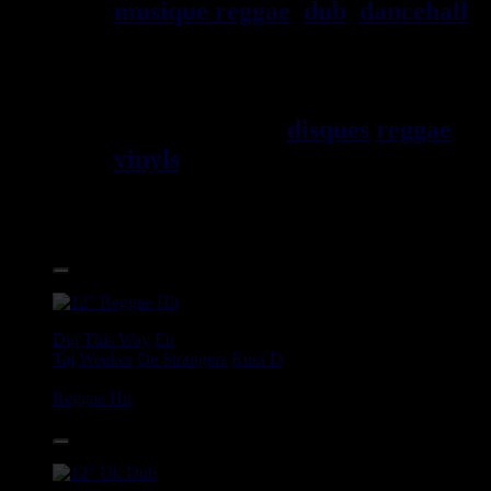
musique reggae
,
dub
,
dancehall
,
rocksteady, ska et toutes les
musiques en provenance de la
Jama\EFque. Vous trouverez un
grand choix de
disques
reggae
vinyls
7" / 45t, 10", 12", LPs /
33t, CDs, DVDs, revues, Livres
et Accessoires.
17.95€
12"
Dig This Way
Eu
Taj Weekes
De Strangers
Russ D
Angry Language - We Stand
Reggae Hit
14.95€
12"