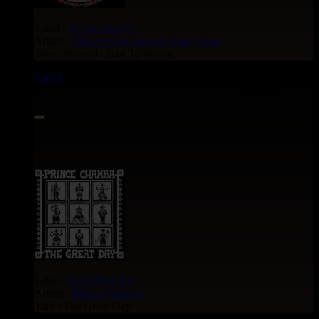
Label :
Yi Mas Gan
Fr
Artiste :
Stepper One
Benyah
Zulu Vibes
Titre : Nairobi - Bad To Worse
03678
12"
15.95€
Label :
Lions Den
Eu
Artiste :
Prince Chamba
Titre : The Great Day