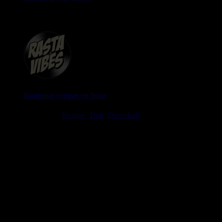
DVDs, revues, Livres et Accessoires.
Boutique reggae en ligne
Ska, Roots,
Reggae
,
Dub
,
Dancehall
7", 10", 12", LPs, CDs,
DVDs, Livres, Accessoires
imports EU - US - UK - Jamaica
1 avenue Georges Clemenceau - 64500 Saint Jean de Luz,
FRANCE
Tel : 0033 650 918 605
Email :
Stats
2645 Labels 5556 Artistes 2081 Riddims
Site mis à jour le : 2026-08-05 21:19