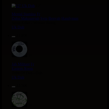
12"
Mental Stamina
Fr
Daba Makourejah
Syra
Benyah
Handyman
Serial Killer - Woman Being
Uk Dub
11.95€
7"
Jah Militant
Fr
Eastern Roots
Tribe Of Dan - Dub
Uk Dub
12.50€
7"