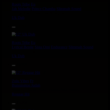
Roots Tribe
Eu
Jah Melodie
Prince Chamba
Slimmah Sound
Things And Times - Jah Almighty
Uk Dub
14.95€
12"
Roots Tribe
Eu
Lyrical Benjie
Sista Omi
Endurance
Slimmah Sound
Roots And Culture - Crush Down Fascism
Uk Dub
16.95€
12"
Zulu Vibes
Fr
Bunnington Judah
Satan Go Away - Give Thanks And Praises
Reggae Hit
13.95€