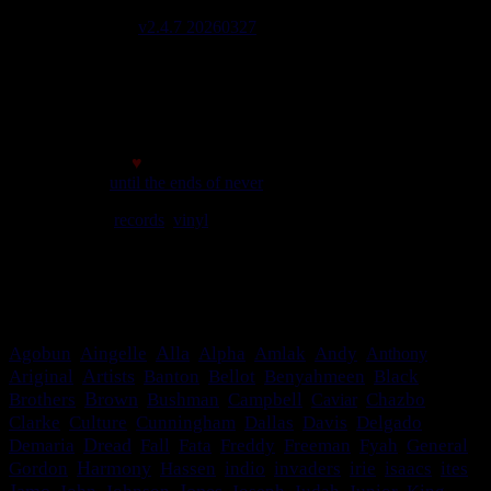
Lignes de code 137604
Site version
v2.4.7 20260327
Page générée en 0,3870 sec
initial memory : 880.21 KiB
Memory usage : 1.26 MiB
Memory peak : 1.55 MiB
Made with
♥
© 2007
until the ends of never
We play
records
,
vinyl
rules. Selassie say so.
meilleur affichage avec une résolution minimale de 1024*768
c'est bon le site s'adapte!
Alla
Agobun
Aingelle
Alpha
Amlak
Andy
Anthony
Artists
Ariginal
Banton
Bellot
Benyahmeen
Black
Brown
Brothers
Bushman
Campbell
Caviar
Chazbo
Clarke
Culture
Cunningham
Dallas
Davis
Delgado
Dread
Demaria
Fall
Fata
Freddy
Freeman
Fyah
General
Harmony
Gordon
Hassen
indio
invaders
irie
isaacs
ites