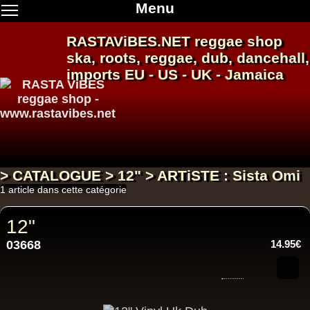
Menu
RASTAViBES.NET
reggae shop
ska, roots,
reggae
,
dub
,
dancehall
,
imports EU - US - UK - Jamaica
> CATALOGUE > 12" > ARTiSTE : Sista Omi
1 article dans cette catégorie
12"
03668
14.95€