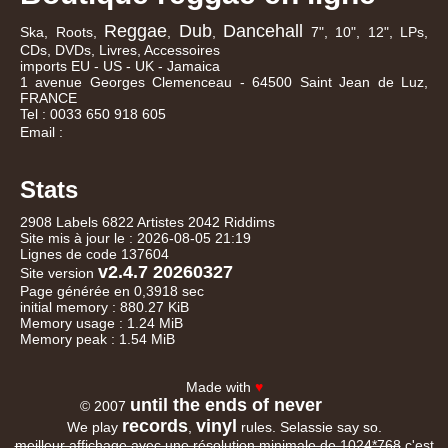
Reggae
Dub
Dancehall
Ska, Roots,
,
,
7", 10", 12", LPs,
CDs, DVDs, Livres, Accessoires
imports EU - US - UK - Jamaica
1 avenue Georges Clemenceau - 64500 Saint Jean de Luz,
FRANCE
Tel : 0033 650 918 605
Email :
Stats
2908 Labels 6822 Artistes 2042 Riddims
Site mis à jour le : 2026-08-05 21:19
Lignes de code 137604
v2.4.7 20260327
Site version
Page générée en 0,3918 sec
initial memory : 880.27 KiB
Memory usage : 1.24 MiB
Memory peak : 1.54 MiB
Made with
♥
until the ends of never
© 2007
records
vinyl
We play
,
rules. Selassie say so.
meilleur affichage avec une résolution minimale de 1024*768
c'est