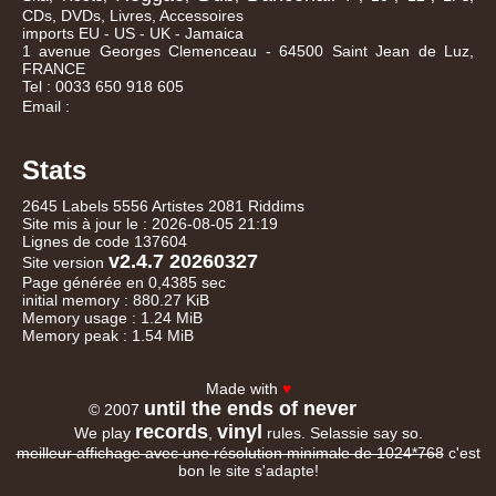
CDs, DVDs, Livres, Accessoires
imports EU - US - UK - Jamaica
1 avenue Georges Clemenceau - 64500 Saint Jean de Luz,
FRANCE
Tel : 0033 650 918 605
Email :
Stats
2645 Labels 5556 Artistes 2081 Riddims
Site mis à jour le : 2026-08-05 21:19
Lignes de code 137604
v2.4.7 20260327
Site version
Page générée en 0,4385 sec
initial memory : 880.27 KiB
Memory usage : 1.24 MiB
Memory peak : 1.54 MiB
Made with
♥
until the ends of never
© 2007
records
vinyl
We play
,
rules. Selassie say so.
meilleur affichage avec une résolution minimale de 1024*768
c'est
bon le site s'adapte!