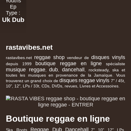
Youths
Ep
Type :
Uk Dub
rastavibes.net
reggae shop
disques vinyls
rastavibes.net
vendeur de
boutique reggae en ligne
depuis 1999
spécialiste
musique reggae
dub
dancehall
,
,
, rocksteady, ska et
toutes les musiques en provenance de la Jamaïque. Vous
disques
reggae
vinyls
trouverez un grand choix de
7" / 45t,
10", 12", LPs / 33t, CDs, DVDs, revues, Livres et Accessoires.
Boutique reggae en ligne
Reggae
Dub
Dancehall
Ska, Roots,
,
,
7", 10", 12", LPs,