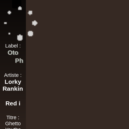
Label :
Oto
Ph
Artiste :
Lorky
Rankin
Red i
Titre :
Ghetto