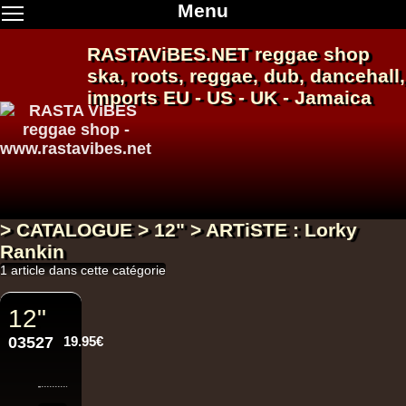
Menu
RASTAViBES.NET
reggae shop
ska, roots,
reggae
,
dub
,
dancehall
,
imports EU - US - UK - Jamaica
> CATALOGUE > 12" > ARTiSTE : Lorky
Rankin
1 article dans cette catégorie
12"
03527
19.95€