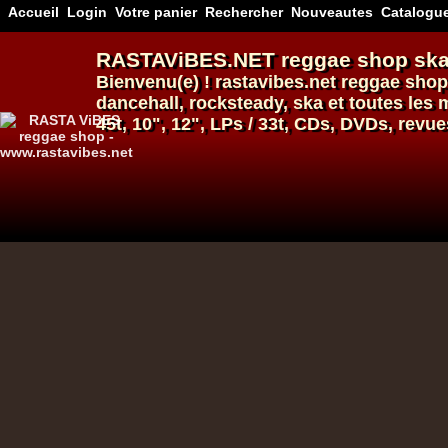
Accueil
Login
Votre panier
Rechercher
Nouveautes
Catalogu
RASTAViBES.NET
reggae shop
ska
Bienvenu(e) ! rastavibes.net
reggae shop
dancehall
, rocksteady, ska et toutes le
45t, 10", 12", LPs / 33t, CDs, DVDs, revue
12"
12"
Re