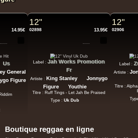
12"
12"
14.95€
02898
13.95€
02906
Jah Works Promotion
Label :
Us
Z
Label :
Fr
ey General
Jon
Artiste :
King Stanley
Jonnygo
Artiste :
ygo Figure
Titre : Al
Figure
Youthie
Titre : Ruff Tings - Let Jah Be Praised
 Riddim
Typ
Type :
Uk Dub
t
Boutique reggae en ligne