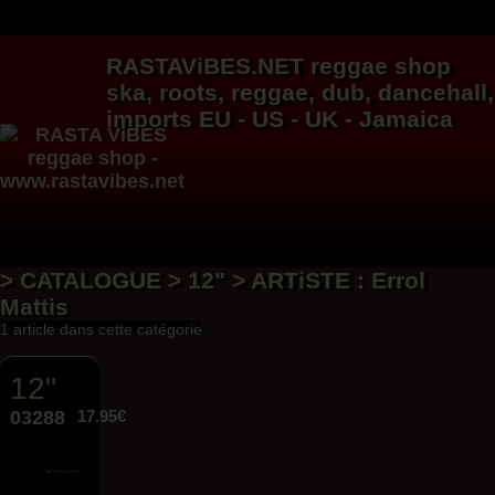
RASTAViBES.NET
reggae shop
ska, roots,
reggae
,
dub
,
dancehall
,
imports EU - US - UK - Jamaica
> CATALOGUE > 12" > ARTiSTE : Errol
Mattis
1 article dans cette catégorie
12"
03288
17.95€