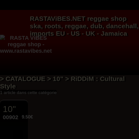
RASTAViBES.NET
reggae shop
ska, roots,
reggae
,
dub
,
dancehall
,
imports EU - US - UK - Jamaica
> CATALOGUE > 10" > RiDDiM : Cultural
Style
1 article dans cette catégorie
10"
00902
9.50€