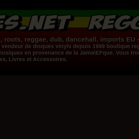
, roots,
reggae
,
dub
,
dancehall
, imports EU 
vendeur de
disques vinyls
depuis 1999
boutique re
s musiques en provenance de la Jama\EFque. Vous tr
ues, Livres et Accessoires.
Dig This Way
Eu
Taj Weekes
De Strangers
Russ D
Reggae Hit