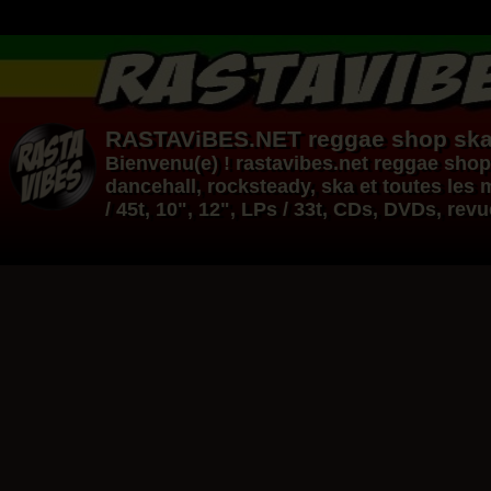
RASTAViBES.NET
reggae shop
ska
Bienvenu(e) ! rastavibes.net
reggae shop
dancehall
, rocksteady, ska et toutes le
/ 45t, 10", 12", LPs / 33t, CDs, DVDs, rev
12"
12"