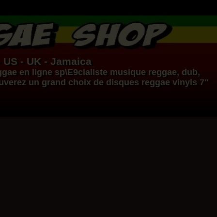
- US - UK - Jamaica
ggae en ligne
sp\E9cialiste
musique reggae
,
dub
,
ouverez un grand choix de
disques
reggae
vinyls
7"
17.95€
14.95€