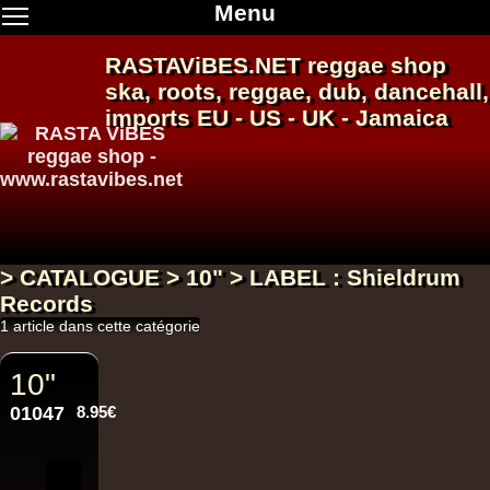
Menu
RASTAViBES.NET
reggae shop
ska, roots,
reggae
,
dub
,
dancehall
,
imports EU - US - UK - Jamaica
> CATALOGUE > 10" > LABEL : Shieldrum
Records
1 article dans cette catégorie
10"
01047
8.95€