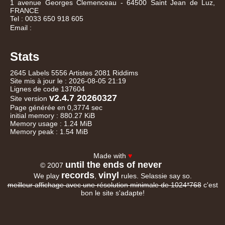
1 avenue Georges Clemenceau - 64500 Saint Jean de Luz,
FRANCE
Tel : 0033 650 918 605
Email :
Stats
2645 Labels 5556 Artistes 2081 Riddims
Site mis à jour le : 2026-08-05 21:19
Lignes de code 137604
v2.4.7 20260327
Site version
Page générée en 0,3774 sec
initial memory : 880.27 KiB
Memory usage : 1.24 MiB
Memory peak : 1.54 MiB
Made with
♥
until the ends of never
© 2007
records
vinyl
We play
,
rules. Selassie say so.
meilleur affichage avec une résolution minimale de 1024*768
c'est
bon le site s'adapte!