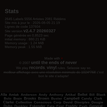
Stats
2645 Labels 5556 Artistes 2081 Riddims
Site mis à jour le : 2026-08-05 21:19
Lignes de code 137604
v2.4.7 20260327
Site version
Page générée en 0,8523 sec
initial memory : 880.21 KiB
Memory usage : 1.24 MiB
Memory peak : 1.55 MiB
Made with
♥
until the ends of never
© 2007
records
vinyl
We play
,
rules. Selassie say so.
meilleur affichage avec une résolution minimale de 1024*768
c'est
bon le site s'adapte!
Alla
Amlak
Anderson
Andy
Anthony
Artikal
Bellot
Bill
Black
Bolo
Brain
Brooks
Brown
Buster
Campbell
Candy
Clark
Clarke
Collective
Conscious
Corp
David
Disciples
Dougie
Dubs
Dunkley
Eskender
Fata
First
Freddy
Fyah
General