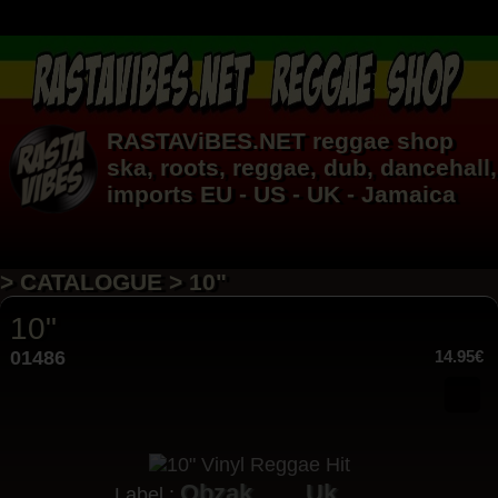
RASTAViBES.NET
reggae shop
ska, roots,
reggae
,
dub
,
dancehall
,
imports EU - US - UK - Jamaica
> CATALOGUE > 10"
10"
01486
14.95€
Obzak
Uk
Label :