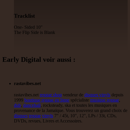
12"
Tracklist
Earth And Power
Fr
Ranking Fox
Baltimores
Earth And Power
Radikal Wizdom
i Am Not insane - Push On
One- Sided 10"
Uk Dub
The Flip Side is Blank
14.95€
12"
Early Digital voir aussi :
P And J
Jah Fingers
Uk
George Bowen
Movement And Ranking Tipper
Reggae Music - Reggae Music Gone Clear
Oldies Classic
rastavibes.net
17.95€
rastavibes.net
reggae shop
vendeur de
disques vinyls
depuis
1999
boutique reggae en ligne
spécialiste
musique reggae
,
dub
,
dancehall
, rocksteady, ska et toutes les musiques en
provenance de la Jamaïque. Vous trouverez un grand choix de
12"
disques
reggae
vinyls
7" / 45t, 10", 12", LPs / 33t, CDs,
Dhoko
Eu
DVDs, revues, Livres et Accessoires.
Sons Of Manji
Marky Lyrical