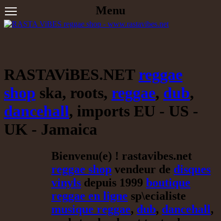
Menu
RASTAViBES.NET
reggae
shop
ska, roots,
reggae
,
dub
,
dancehall
, imports EU - US -
UK - Jamaica
Bienvenu(e) ! rastavibes.net
reggae shop
vendeur de
disques
vinyls
depuis 1999
boutique
reggae en ligne
sp\ecialiste
musique reggae
,
dub
,
dancehall
,