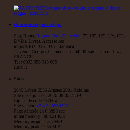
Waache Watoto Wacheze - Hear The Cry
Reggae Hit
15.95€
Boutique reggae en ligne
Ska, Roots,
Reggae
,
Dub
,
Dancehall
7", 10", 12", LPs, CDs,
12"
DVDs, Livres, Accessoires
imports EU - US - UK - Jamaica
Mental Stamina
Fr
1 avenue Georges Clemenceau - 64500 Saint Jean de Luz,
Daba Makourejah
Syra
Benyah
Handyman
FRANCE
Serial Killer - Woman Being
Tel : 0033 650 918 605
Uk Dub
Email :
11.95€
Stats
7"
2645 Labels 5556 Artistes 2081 Riddims
Site mis à jour le : 2026-08-05 21:19
Jah Militant
Fr
Lignes de code 137604
Eastern Roots
Site version
v2.4.7 20260327
Tribe Of Dan - Dub
Page générée en 0,3898 sec
Uk Dub
initial memory : 880.21 KiB
12.50€
Memory usage : 1.24 MiB
Memory peak : 1.55 MiB