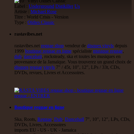
Earth And Power
Fr
Label :
Underground
Digikiller
Us
Ranking Fox
Baltimores
Earth And Power
Radikal Wizdom
Artiste :
Michael Rose
i Am Not insane - Push On
Titre : World Crisis - Version
Uk Dub
Type :
Oldies Classic
14.95€
rastavibes.net
rastavibes.net
reggae shop
vendeur de
disques vinyls
depuis
1999
boutique reggae en ligne
spécialiste
musique reggae
,
12"
dub
,
dancehall
, rocksteady, ska et toutes les musiques en
provenance de la Jamaïque. Vous trouverez un grand choix de
P And J
Jah Fingers
Uk
disques
reggae
vinyls
7" / 45t, 10", 12", LPs / 33t, CDs,
George Bowen
Movement And Ranking Tipper
DVDs, revues, Livres et Accessoires.
Reggae Music - Reggae Music Gone Clear
Oldies Classic
17.95€
Boutique reggae en ligne
12"
Ska, Roots,
Reggae
,
Dub
,
Dancehall
7", 10", 12", LPs, CDs,
Dhoko
Eu
DVDs, Livres, Accessoires
Sons Of Manji
Marky Lyrical
imports EU - US - UK - Jamaica