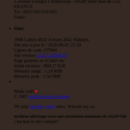
Waache Watoto Wacheze - Hear The Cry
1 avenue Georges Clemenceau - 64500 Saint Jean de Luz,
Reggae Hit
FRANCE
Tel : 0033 650 918 605
15.95€
Email :
12"
Stats
Mental Stamina
Fr
2908 Labels 6822 Artistes 2042 Riddims
Daba Makourejah
Syra
Benyah
Handyman
Site mis à jour le : 2026-08-05 21:19
Serial Killer - Woman Being
Lignes de code 137604
Uk Dub
Site version
v2.4.7 20260327
Page générée en 0,3443 sec
11.95€
initial memory : 880.27 KiB
Memory usage : 1.24 MiB
Memory peak : 1.54 MiB
7"
Made with
♥
Jah Militant
Fr
© 2007
until the ends of never
Eastern Roots
Tribe Of Dan - Dub
We play
records
,
vinyl
rules. Selassie say so.
Uk Dub
meilleur affichage avec une résolution minimale de 1024*768
12.50€
c'est bon le site s'adapte!