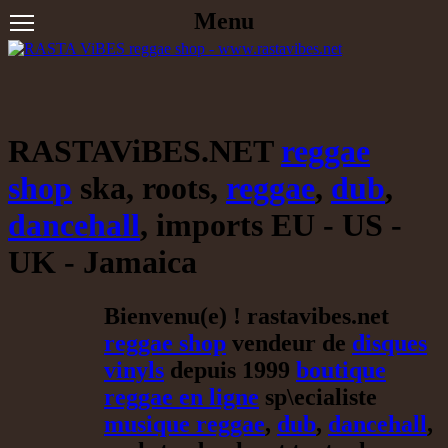
Menu
RASTAViBES.NET
reggae
shop
ska, roots,
reggae
,
dub
,
dancehall
, imports EU - US -
UK - Jamaica
Bienvenu(e) ! rastavibes.net
reggae shop
vendeur de
disques
vinyls
depuis 1999
boutique
reggae en ligne
sp\ecialiste
musique reggae
,
dub
,
dancehall
,