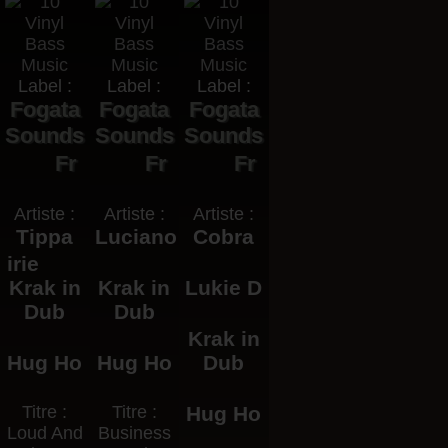
Label :
Label :
Label :
Fogata
Fogata
Fogata
Sounds
Sounds
Sounds
Fr
Fr
Fr
Artiste :
Artiste :
Artiste :
Tippa
Luciano
Cobra
irie
Krak in
Krak in
Lukie D
Dub
Dub
Krak in
Hug Ho
Hug Ho
Dub
Titre :
Titre :
Hug Ho
Loud And
Business