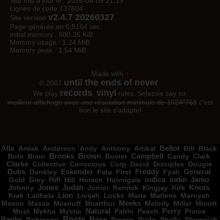
Site mis à jour le : 2026-08-05 21:19
Lignes de code 137604
v2.4.7 20260327
Site version
Page générée en 0,5164 sec
initial memory : 880.26 KiB
Memory usage : 1.24 MiB
Memory peak : 1.54 MiB
Made with
♥
until the ends of never
© 2007
records
vinyl
We play
,
rules. Selassie say so.
meilleur affichage avec une résolution minimale de 1024*768
c'est
bon le site s'adapte!
Alla
Amlak
Anderson
Andy
Anthony
Artikal
Bellot
Bill
Black
Bolo
Brain
Brooks
Brown
Buster
Campbell
Candy
Clark
Clarke
Collective
Conscious
Corp
David
Disciples
Dougie
Dubs
Dunkley
Eskender
Fata
First
Freddy
Fyah
General
Gold
Grey
Hifi
Hill
Horace
Hunnigale
indica
indio
Jamo
Johnny
Jones
Judah
Junior
Kenrick
Kingjay
Kirk
Knots
Krak
Lalibela
Lion
Livijah
Locks
Maria
Marlene
Marnyah
Mason
Massa
Mcanuff
Mcarthur
Meeks
Melody
Miller
Minott
Most
Mykha
Mystic
Natural
Pablo
Peach
Perry
Prince
Roots
Ranks
Robinson
Rose
Rowen
Rudo
Shelly
Shemaiah