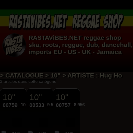
RASTAViBES.NET
reggae shop
ska, roots,
reggae
,
dub
,
dancehall
,
imports EU - US - UK - Jamaica
> CATALOGUE > 10" > ARTiSTE : Hug Ho
3 articles dans cette catégorie
10"
10"
10"
00759
10.95€
00533
9.50€
00757
8.95€