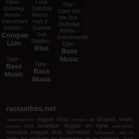
Clear -
Lock
Titre :
Dubstep
Dubstep
Cant Get
Remix -
Remix -
We Out -
instrumental
Part 2 -
Dubstep
Riddim :
Sunrise
Remix -
Conquering
Dub
instrumental
Riddim :
Lion
Type :
Rise
Bass
Music
Type :
Type :
Bass
Bass
Music
Music
rastavibes.net
reggae shop
disques vinyls
rastavibes.net
vendeur de
boutique reggae en ligne
depuis 1999
spécialiste
musique reggae
dub
dancehall
,
,
, rocksteady, ska et
toutes les musiques en provenance de la Jamaïque. Vous