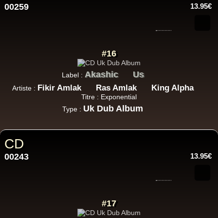
00259
13.95€
#16
Akashic
Us
Label :
Fikir Amlak
Ras Amlak
King Alpha
Artiste :
Titre : Exponential
Uk Dub Album
Type :
CD
00243
13.95€
#17