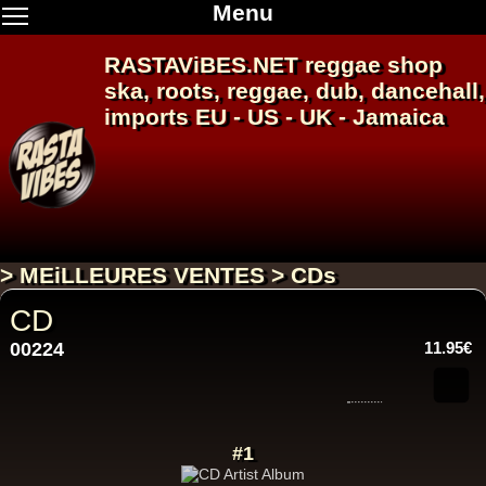
Menu
RASTAViBES.NET
reggae shop
ska, roots,
reggae
,
dub
,
dancehall
,
imports EU - US - UK - Jamaica
> MEiLLEURES VENTES > CDs
CD
00224
11.95€
#1