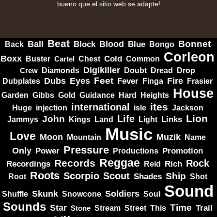
bueno que el sitio web se adapte!
Beat
Bonnet
Ball
Block
Blood
Blue
Bongo
Back
Corleon
Boxx
Cold
Common
Buster
Cartel
Chest
Digikiller
Crew
Diamonds
Doubt
Dread
Drop
Dubs
Feet
Fire
Eyes
Dubplates
Fever
Finga
Frasier
House
Garden
Gibbs
Hard
Heights
Gold
Guidance
ites
international
Huge
isle
injection
Jackson
Lion
Life
John
Jammys
Kings
Links
Land
Light
Music
Love
Muzik
Moon
Mountain
Name
Pressure
Only
Power
Productions
Promotion
Reggae
Records
Rock
Recordings
Reid
Rich
Roots
Scorpio
Scout
Ship
Shades
Root
Shot
Sound
Skunk
Soldiers
Shuffle
Snowcone
Soul
Sounds
Star
Time
Stream
Trail
Stone
Street
This