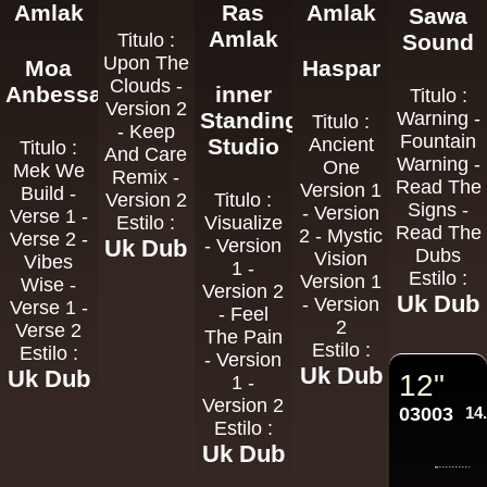
Amlak
Ras
Amlak
Sawa
Amlak
Titulo :
Sound
Upon The
Moa
Haspar
Clouds -
Anbessa
inner
Titulo :
Version 2
Standing
Warning -
Titulo :
- Keep
Fountain
Studio
Ancient
Titulo :
And Care
Warning -
One
Mek We
Remix -
Read The
Version 1
Build -
Version 2
Titulo :
Signs -
- Version
Verse 1 -
Estilo :
Visualize
Read The
2 - Mystic
Verse 2 -
Uk Dub
- Version
Dubs
Vision
Vibes
1 -
Estilo :
Version 1
Wise -
Version 2
Uk Dub
- Version
Verse 1 -
- Feel
2
Verse 2
The Pain
Estilo :
Estilo :
- Version
Uk Dub
Uk Dub
12"
1 -
Version 2
03003
14
Estilo :
Uk Dub