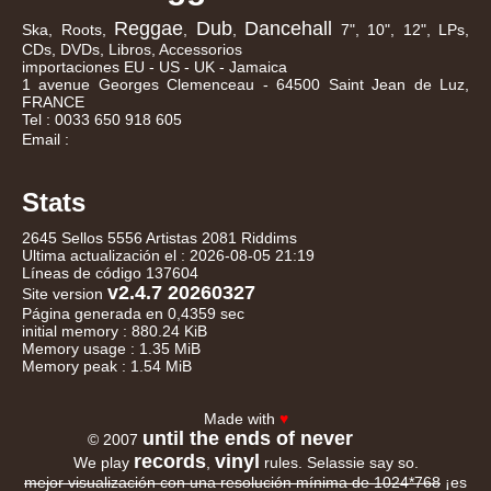
Reggae
Dub
Dancehall
Ska, Roots,
,
,
7", 10", 12", LPs,
CDs, DVDs, Libros, Accessorios
importaciones EU - US - UK - Jamaica
1 avenue Georges Clemenceau - 64500 Saint Jean de Luz,
FRANCE
Tel : 0033 650 918 605
Email :
Stats
2645 Sellos 5556 Artistas 2081 Riddims
Ultima actualización el : 2026-08-05 21:19
Líneas de código 137604
v2.4.7 20260327
Site version
Página generada en 0,4359 sec
initial memory : 880.24 KiB
Memory usage : 1.35 MiB
Memory peak : 1.54 MiB
Made with
♥
until the ends of never
© 2007
records
vinyl
We play
,
rules. Selassie say so.
mejor visualización con una resolución mínima de 1024*768
¡es