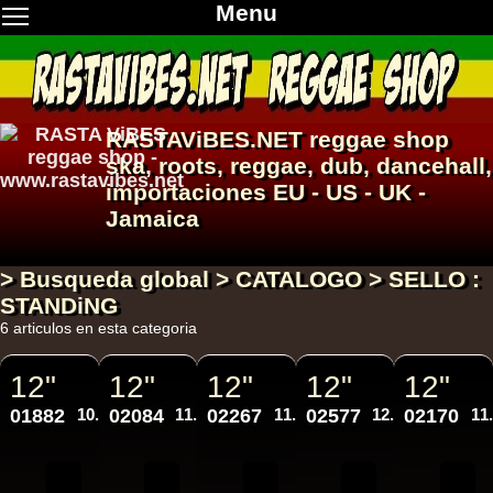
Menu
RASTAViBES.NET
reggae shop
ska, roots,
reggae
,
dub
,
dancehall
,
importaciones EU - US - UK -
Jamaica
> Busqueda global > CATALOGO > SELLO :
STANDiNG
6 articulos en esta categoria
12"
12"
12"
12"
12"
01882
10.50€
02084
11.50€
02267
11.50€
02577
12.95€
02170
11