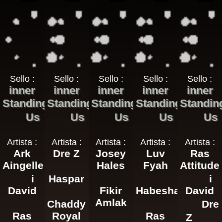
Sello :
Sello :
Sello :
Sello :
Sello :
inner
inner
inner
inner
inner
Standing
Standing
Standing
Standing
Standin
Us
Us
Us
Us
Us
Artista :
Artista :
Artista :
Artista :
Artista :
Ark
Dre Z
Josey
Luv
Ras
Aingelle
Hales
Fyah
Attitude
i
Haspar
i
David
Fikir
Habesha
David
Amlak
Chaddy
Dre
Ras
Royal
Ras
Z