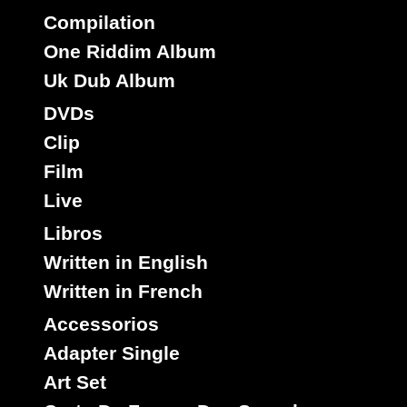
08410
0.95€
Compilation
One Riddim Album
Uk Dub Album
DVDs
Clip
Film
Live
Vis
Ja
Sello :
Libros
Little Hero
Lutan Fyah
Artista :
Written in English
Titulo : On And On - Realy And Truly
Written in French
index
Riddim :
Reggae Hit
Accessorios
Estilo :
Adapter Single
12"
Art Set
03676
19.95€