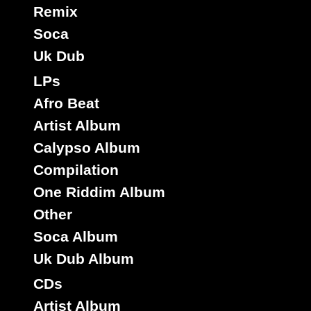
Remix
7"
Soca
02989
3.95€
Uk Dub
LPs
Afro Beat
Artist Album
Calypso Album
Compilation
One Riddim Album
Our Promotion
Ja
Sello :
Other
Little Hero
Artista :
Titulo : Shadow Of The Clouds
Soca Album
Chapter A Day
Riddim :
Uk Dub Album
Reggae Hit
Estilo :
CDs
7"
Artist Album