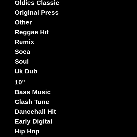
Oldies Classic
World Cup
Riddim :
Original Press
Reggae Hit
Estilo :
Other
7"
Reggae Hit
02377
3.95€
Remix
Soca
Soul
Uk Dub
10"
Bass Music
Clash Tune
King Judah
Ja
Sello :
Dancehall Hit
Little Hero
Halloway
Artista :
Early Digital
Titulo : Help Dem My God - Free Up Yu Mind
Hip Hop
Rasta Revolution
Riddim :