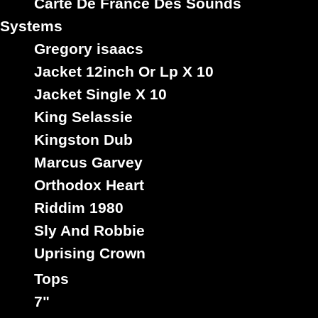
Carte De France Des Sounds
Systems
Gregory isaacs
Jacket 12inch Or Lp X 10
Jacket Single X 10
King Selassie
Kingston Dub
Grand Hi Power
Trs
Au
Sello :
Marcus Garvey
Hero Culture
Copper Color
Artista :
Orthodox Heart
Titulo : Pack Up - A Nuh Nuttin
Dancehall Hit
Riddim 1980
Estilo :
Sly And Robbie
Uprising Crown
rastavibes.net
Tops
reggae shop
discos de vinilo
7"
rastavibes.net
vendedor de
tienda reggae en linea
musica
desde 1999
specialista