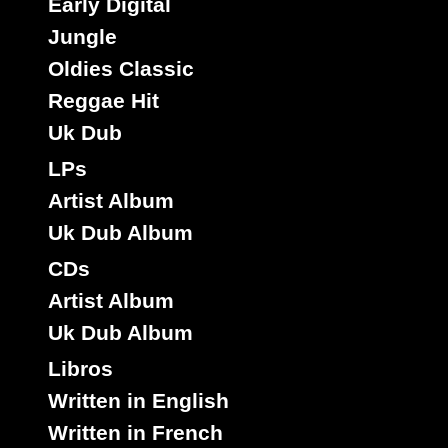
Early Digital
Jungle
Oldies Classic
House O Love
Ja
Sello :
Reggae Hit
Little Hero
Artista :
Uk Dub
Titulo : No One in The World
Endless
LPs
Riddim :
Reggae Hit
Estilo :
Artist Album
Uk Dub Album
7"
CDs
05079
3.95€
Artist Album
Uk Dub Album
Libros
Written in English
Written in French