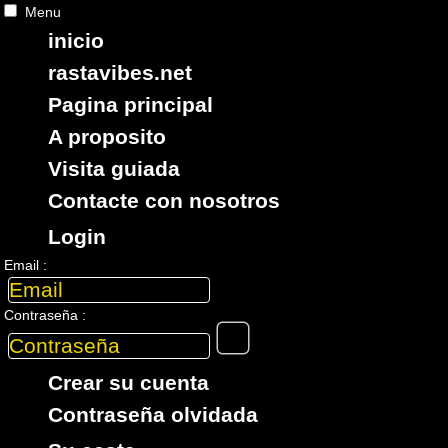
Menu
inicio
RASTAViBES.NET
reggae shop
rastavibes.net
ska, roots,
reggae
,
dub
,
dancehall
,
Pagina principal
importaciones EU - US - UK -
Jamaica
A proposito
Visita guiada
Contacte con nosotros
Login
> Busqueda global > CATALOGO > ARTiSTA
Email :
: HERO
12 articulos en esta categoria
Contraseña :
7"
00576
3.95€
Crear su cuenta
Contraseña olvidada