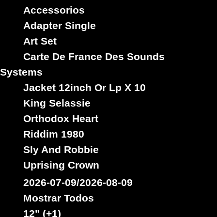
Accessorios
Adapter Single
inspire
Ja
Sello :
Little Hero
Art Set
Artista :
Titulo : King Solomon World
Carte De France Des Sounds
Reggae Hit
Estilo :
Systems
Jacket 12inch Or Lp X 10
7"
King Selassie
06488
3.95€
Orthodox Heart
Riddim 1980
Sly And Robbie
Uprising Crown
2026-07-09/2026-08-09
Mostrar Todos
12" (+1)