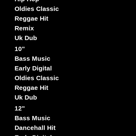
Oldies Classic
Reggae Hit
Remix
Uk Dub
Global Fire
Ja
Sello :
Little Hero
ikushini
Artista :
10"
Titulo : Genuine Youth - Free Water Way
Bass Music
Global Fire
Riddim :
Early Digital
Reggae Hit
Estilo :
Oldies Classic
7"
Reggae Hit
05740
6.95€
Uk Dub
12"
Bass Music
Dancehall Hit