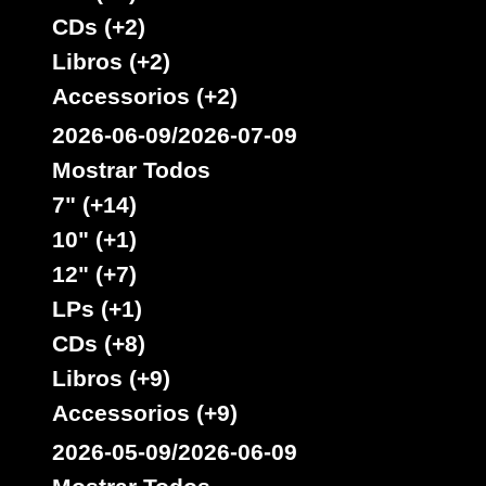
inspire
Ja
Sello :
CDs (+2)
Little Hero
Artista :
Libros (+2)
Titulo : Praise God
Accessorios (+2)
Reggae Hit
Estilo :
2026-06-09/2026-07-09
Mostrar Todos
7"
7" (+14)
02008
3.95€
10" (+1)
12" (+7)
LPs (+1)
CDs (+8)
Libros (+9)
Accessorios (+9)
2026-05-09/2026-06-09
inspire
Ja
Sello :