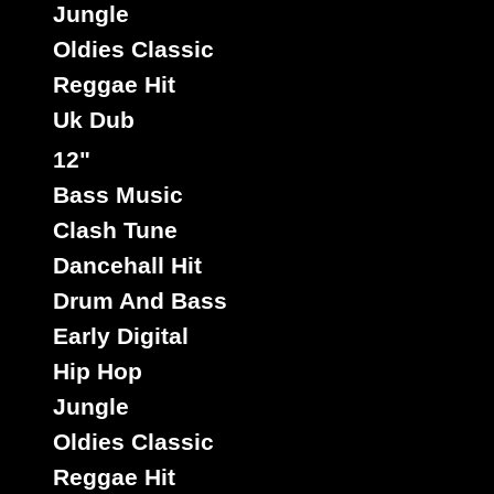
Jungle
Reggae Hit
Estilo :
Oldies Classic
7"
Reggae Hit
06855
3.95€
Uk Dub
12"
Bass Music
Clash Tune
Dancehall Hit
Drum And Bass
Early Digital
Lazeme
Ja
Sello :
Hip Hop
Little Hero
Peas Head
Artista :
Jungle
Titulo : Memba God - inna Mi Brain
Jah Soul
Oldies Classic
Riddim :
Reggae Hit
Estilo :
Reggae Hit