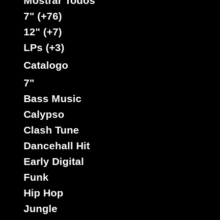
Mostrar Todos
Little Hero
Artista :
7" (+76)
Titulo : Rise Again
Reggae Hit
Estilo :
12" (+7)
LPs (+3)
7"
Catalogo
05116
3.95€
7"
Bass Music
Calypso
Clash Tune
Dancehall Hit
Early Digital
Funk
Hip Hop
intouch
Ja
Sello :
Little Hero
Dada
Jungle
Artista :
Titulo : Like We - Rotten Smile