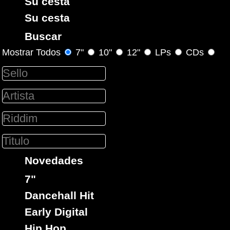
Su cesta
Su cesta
Buscar
Mostrar Todos
7"
10"
12"
LPs
CDs
Bon Fire
Ja
Sello :
Little Hero
Artista :
Titulo : Freedom
Stalag
Riddim :
Reggae Hit
Estilo :
7"
Novedades
01629
1.99€
7"
Dancehall Hit
Early Digital
Hip Hop